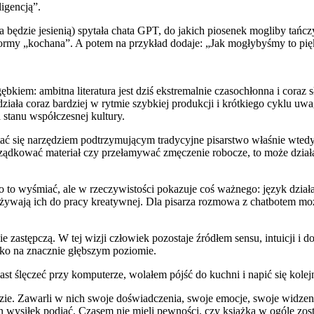
igencją”.
ra będzie jesienią) spytała chata GPT, do jakich piosenek mogliby tańczy
formy „kochana”. A potem na przykład dodaje: „Jak mogłybyśmy to pię
em: ambitna literatura jest dziś ekstremalnie czasochłonna i coraz s
i działa coraz bardziej w rytmie szybkiej produkcji i krótkiego cyklu u
stanu współczesnej kultury.
ać się narzędziem podtrzymującym tradycyjne pisarstwo właśnie wtedy,
ądkować materiał czy przełamywać zmęczenie robocze, to może działać 
two to wyśmiać, ale w rzeczywistości pokazuje coś ważnego: język dz
 używają ich do pracy kreatywnej. Dla pisarza rozmowa z chatbotem m
nie zastępczą. W tej wizji człowiek pozostaje źródłem sensu, intuicji i
ylko na znacznie głębszym poziomie.
ast ślęczeć przy komputerze, wolałem pójść do kuchni i napić się kolej
zie. Zawarli w nich swoje doświadczenia, swoje emocje, swoje widzenie
en wysiłek podjąć. Czasem nie mieli pewności, czy książka w ogóle zost