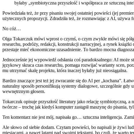
byłaby „symbiotyczna przyszłość i współpraca ze sztuczną intel
Powiedziała też, że przy pisaniu swojej ostatniej powieści (jej premie
użytecznych propozycji. Zdradziła też, że rozmawiając z AI, używa 
No cóż…
Olga Tokarczuk mówi wprost o czymś, o czym zwykle mówi się półgębki
researchu, podróży, redakcji, konstrukcji narracyjnej, a rynek książk
przestaje mieć ekonomiczne uzasadnienie. To bardzo mocna diagnoza 
Jednocześnie jej wypowiedź odsłania coś paradoksalnego: AI może st
językowy skraca czas researchu, pomaga rozwijać warianty scen, porz
mu utrzymać skalę projektu, która inaczej byłaby już nieosiągalna.
Bardzo znaczące jest też jej zwracanie się do AI per „kochana”. Ła
naturalny sposób personifikują systemy dialogowe, szczególnie gdy
wewnętrznym głosem.
Tokarczuk opisuje przyszłość literatury jako relację symbiotyczną, a 
twórcze – trochę jak kiedyś komputer zastąpił maszynę do pisania, t
Ten komentarz nie jest mój, napisała go… sztuczna inteligencja. Zami
Ale słowo od siebie dodam. Czytam powieści, bo napisali je żywi lud
miesiącami, a nawet latami nad swoimi tekstami, bo czuli, że warto t