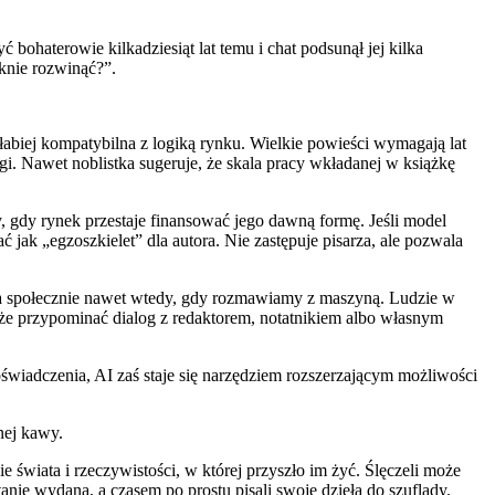
ć bohaterowie kilkadziesiąt lat temu i chat podsunął jej kilka
knie rozwinąć?”.
łabiej kompatybilna z logiką rynku. Wielkie powieści wymagają lat
wagi. Nawet noblistka sugeruje, że skala pracy wkładanej w książkę
 gdy rynek przestaje finansować jego dawną formę. Jeśli model
jak „egzoszkielet” dla autora. Nie zastępuje pisarza, ale pozwala
iała społecznie nawet wtedy, gdy rozmawiamy z maszyną. Ludzie w
oże przypominać dialog z redaktorem, notatnikiem albo własnym
 doświadczenia, AI zaś staje się narzędziem rozszerzającym możliwości
nej kawy.
 świata i rzeczywistości, w której przyszło im żyć. Ślęczeli może
anie wydana, a czasem po prostu pisali swoje dzieła do szuflady.