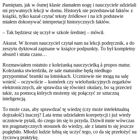
Pamiętam, jak w ósmej klasie złamałem nogę i nauczyciele udzielali
mi prywatnych lekcji w domu. Historyk nie przedstawiał faktów z
książki, tylko kazał czytać teksty źródłowe i na ich podstawie
miałem dokonywać interpretacji historycznych faktów.
– Tak będziesz się uczył w szkole średniej – mówił.
Akurat. W liceum nauczyciel czytał nam na lekcji podręcznik, a do
zeszytu dyktował zapisane w książce podpunkty. To był kompletny
absurd i strata czasu…
Rozmawiałem ostatnio z koleżanką nauczycielką à propos matur.
Koleżanka stwierdziła, że sale maturalne będą niedługo
przypominać bramki na lotniskach. Uczniowie nie mogą na salę
wnieść – oczywiście – komórek czy wielofunkcyjnych zegarków
elektronicznych, ale sprawdza się również okulary, bo są przecież
takie, za pomocą których możemy się połączyć ze sztuczną
inteligencją.
To może czas, aby sprawdzać tę wiedzę (czy może intelektualną
dojrzałość) inaczej? Lata temu udzielałem korepetycji i już wtedy
uczniowie pytali, do czego im się to przyda. Dziwił mnie wówczas
ten pragmatycznych stosunek do wiedzy, ale z latami to się jeszcze
pogłębiło. Młodzi ludzie lubią się uczyć tego, co da się przełożyć na
życiową praktykę.