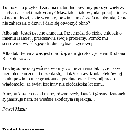
To może na przykład zadania maturalne powinny położyć większy
nacisk na aspekt praktyczny? Masz taki a taki wymiar pokoju, tu jest
okno, tu drzwi, jakie wymiary powinna mieć szafa na ubrania, żeby
nie zahaczała o drzwi i dało się otworzyć okno?
Albo tak: Jesteś psychoterapeutą. Przychodzi do ciebie chłopak o
imieniu Hamlet i przedstawia swoje problemy. Pomóż mu
sensownie wyjść z jego trudnej sytuacji życiowej.
Albo tak: Jeden z was jest obrońcą, a drugi oskarżycielem Rodiona
Raskolnikowa.
Trochę sobie oczywiście dworuję, co nie zmienia faktu, że nasze
rozumienie uczenia i uczenia się, a także sprawdzania efektów tej
nauki powinno ulec gruntownej przebudowie. Przyjmijmy do
wiadomości, że świat jest inny niż pięćdziesiąt lat temu.
A my w klasach nadal mamy równe rzędy ławek i głośny dzwonek
sygnalizuje nam, że właśnie skończyła się lekcja…
Paweł Mazur