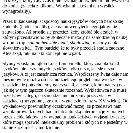
na kryzys, który cały czas mnie trzymał, dotrwałem mimo wszystko
do końca (zajęcia z kilkoma Włochami jakoś mi ten wysiłek
wynagrodziły).
Przez kilkadziesiąt lat sposoby nauki języków obcych bardzo się
zmieniły (i udoskonaliły), ale na uniwersytecie tego jakby nie
zauważono. Aż prosiło się przecież, żeby zrobić blok zajęć, w
którym przedstawiono by skuteczne metody na samodzielną naukę
w domu (np.
comprehensible input
,
shadowing
, metody nauki
słownictwa itd.). Tym bardziej że to były przecież studia zaoczne!
Ależ skąd, nikt na taki koncept nie wpadł.
Słynny włoski poliglota Luca Lampariello, który zna około 20
języków, nie uczy innych języków, tylko uczy, jak się uczyć
języków. A to jest zasadnicza różnica. Współczesny świat daje nam
niesamowite możliwości samodzielnego pogłębiania wiedzy i w
zasadzie nie potrzebujemy nauczycieli, ale osób, które nauczą nas,
jak się w tym gąszczu skutecznie rozeznać. Wykładowca nie musi
przedstawiać tego, co samodzielnie możemy przeczytać w
książkach (przypomnę, że druk wynaleziono już w XV wieku). Od
wykładowcy powinniśmy oczekiwać raczej, że przedstawi nam
wyniki prowadzonych badań lub autorską interpretację zebranych
przez siebie faktów, a w wypadku nauk ścisłych wyjaśni kwestie,
które mogą sprawić intelektualny problem i których nie jesteśmy w
stanie zrozumieć samodzielnie.