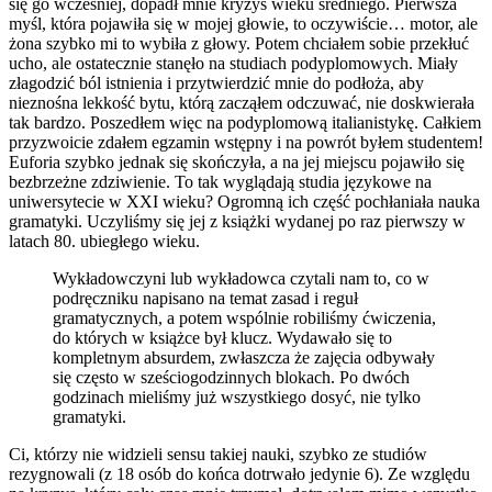
się go wcześniej, dopadł mnie kryzys wieku średniego. Pierwsza
myśl, która pojawiła się w mojej głowie, to oczywiście… motor, ale
żona szybko mi to wybiła z głowy. Potem chciałem sobie przekłuć
ucho, ale ostatecznie stanęło na studiach podyplomowych. Miały
złagodzić ból istnienia i przytwierdzić mnie do podłoża, aby
nieznośna lekkość bytu, którą zacząłem odczuwać, nie doskwierała
tak bardzo. Poszedłem więc na podyplomową italianistykę. Całkiem
przyzwoicie zdałem egzamin wstępny i na powrót byłem studentem!
Euforia szybko jednak się skończyła, a na jej miejscu pojawiło się
bezbrzeżne zdziwienie. To tak wyglądają studia językowe na
uniwersytecie w XXI wieku? Ogromną ich część pochłaniała nauka
gramatyki. Uczyliśmy się jej z książki wydanej po raz pierwszy w
latach 80. ubiegłego wieku.
Wykładowczyni lub wykładowca czytali nam to, co w
podręczniku napisano na temat zasad i reguł
gramatycznych, a potem wspólnie robiliśmy ćwiczenia,
do których w książce był klucz. Wydawało się to
kompletnym absurdem, zwłaszcza że zajęcia odbywały
się często w sześciogodzinnych blokach. Po dwóch
godzinach mieliśmy już wszystkiego dosyć, nie tylko
gramatyki.
Ci, którzy nie widzieli sensu takiej nauki, szybko ze studiów
rezygnowali (z 18 osób do końca dotrwało jedynie 6). Ze względu