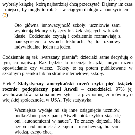
wybrały książkę, którą najbardziej chcą przeczytać. Dajemy im czas
i miejsce, by mogły to robić – w ciągłym dialogu z nauczycielem”.
(
3
)
Oto główna innowacyjność szkoły: uczniowie sami
wybierają lektury z tysięcy książek stojących w każdej
klasie. Codziennie czytają i codziennie rozmawiają z
nauczycielem o swoich lekturach. Są to rozmowy
indywidualne, jeden na jeden.
Codziennie są też „warsztaty pisania”: dzieciaki same decydują o
tym, co napiszą. Raz będzie to recenzja książki, innym razem
opowiadanie czy wiersz. Teksty te są potem publikowane w
szkolnym pisemku lub na stronie internetowej szkoły.
Efekt?
Statystyczny amerykański uczeń czyta pięć książek
rocznie; podopieczny pani Atwell – czterdzieści
. 97% jej
wychowanków trafia na uniwersytet – a przypomnę, że mówimy o
wiejskiej społeczności w USA. Tyle statystyka.
Ważniejsze wydaje mi się inne osiągnięcie uczniów,
podkreślane przez panią Atwell: otóż szybko stają się
oni „autonomiczni w nauce”. To znaczy dojrzali. Nie
trzeba nad nimi stać z kijem i marchewką, bo sami
wiedzą, czego chcą.