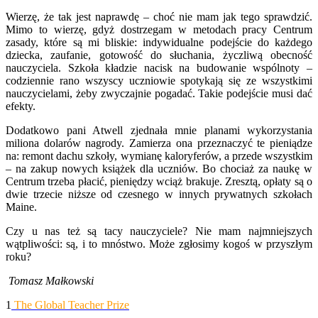
Wierzę, że tak jest naprawdę – choć nie mam jak tego sprawdzić.
Mimo to wierzę, gdyż dostrzegam w metodach pracy Centrum
zasady, które są mi bliskie: indywidualne podejście do każdego
dziecka, zaufanie, gotowość do słuchania, życzliwą obecność
nauczyciela. Szkoła kładzie nacisk na budowanie wspólnoty –
codziennie rano wszyscy uczniowie spotykają się ze wszystkimi
nauczycielami, żeby zwyczajnie pogadać. Takie podejście musi dać
efekty.
Dodatkowo pani Atwell zjednała mnie planami wykorzystania
miliona dolarów nagrody. Zamierza ona przeznaczyć te pieniądze
na: remont dachu szkoły, wymianę kaloryferów, a przede wszystkim
– na zakup nowych książek dla uczniów. Bo chociaż za naukę w
Centrum trzeba płacić, pieniędzy wciąż brakuje. Zresztą, opłaty są o
dwie trzecie niższe od czesnego w innych prywatnych szkołach
Maine.
Czy u nas też są tacy nauczyciele? Nie mam najmniejszych
wątpliwości: są, i to mnóstwo. Może zgłosimy kogoś w przyszłym
roku?
Tomasz Małkowski
1
The Global Teacher Prize