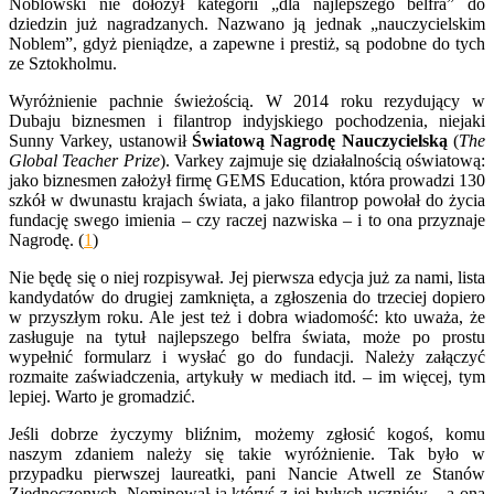
Noblowski nie dołożył kategorii „dla najlepszego belfra” do
dziedzin już nagradzanych. Nazwano ją jednak „nauczycielskim
Noblem”, gdyż pieniądze, a zapewne i prestiż, są podobne do tych
ze Sztokholmu.
Wyróżnienie pachnie świeżością. W 2014 roku rezydujący w
Dubaju biznesmen i filantrop indyjskiego pochodzenia, niejaki
Sunny Varkey, ustanowił
Światową Nagrodę Nauczycielską
(
The
Global Teacher Prize
). Varkey zajmuje się działalnością oświatową:
jako biznesmen założył firmę GEMS Education, która prowadzi 130
szkół w dwunastu krajach świata, a jako filantrop powołał do życia
fundację swego imienia – czy raczej nazwiska – i to ona przyznaje
Nagrodę. (
1
)
Nie będę się o niej rozpisywał. Jej pierwsza edycja już za nami, lista
kandydatów do drugiej zamknięta, a zgłoszenia do trzeciej dopiero
w przyszłym roku. Ale jest też i dobra wiadomość: kto uważa, że
zasługuje na tytuł najlepszego belfra świata, może po prostu
wypełnić formularz i wysłać go do fundacji. Należy załączyć
rozmaite zaświadczenia, artykuły w mediach itd. – im więcej, tym
lepiej. Warto je gromadzić.
Jeśli dobrze życzymy bliźnim, możemy zgłosić kogoś, komu
naszym zdaniem należy się takie wyróżnienie. Tak było w
przypadku pierwszej laureatki, pani Nancie Atwell ze Stanów
Zjednoczonych. Nominował ją któryś z jej byłych uczniów – a ona