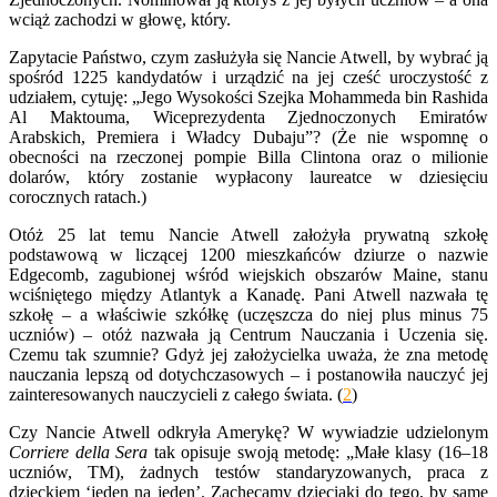
wciąż zachodzi w głowę, który.
Zapytacie Państwo, czym zasłużyła się Nancie Atwell, by wybrać ją
spośród 1225 kandydatów i urządzić na jej cześć uroczystość z
udziałem, cytuję: „Jego Wysokości Szejka Mohammeda bin Rashida
Al Maktouma, Wiceprezydenta Zjednoczonych Emiratów
Arabskich, Premiera i Władcy Dubaju”? (Że nie wspomnę o
obecności na rzeczonej pompie Billa Clintona oraz o milionie
dolarów, który zostanie wypłacony laureatce w dziesięciu
corocznych ratach.)
Otóż 25 lat temu Nancie Atwell założyła prywatną szkołę
podstawową w liczącej 1200 mieszkańców dziurze o nazwie
Edgecomb, zagubionej wśród wiejskich obszarów Maine, stanu
wciśniętego między Atlantyk a Kanadę. Pani Atwell nazwała tę
szkołę – a właściwie szkółkę (uczęszcza do niej plus minus 75
uczniów) – otóż nazwała ją Centrum Nauczania i Uczenia się.
Czemu tak szumnie? Gdyż jej założycielka uważa, że zna metodę
nauczania lepszą od dotychczasowych – i postanowiła nauczyć jej
zainteresowanych nauczycieli z całego świata. (
2
)
Czy Nancie Atwell odkryła Amerykę? W wywiadzie udzielonym
Corriere della Sera
tak opisuje swoją metodę: „Małe klasy (16–18
uczniów, TM), żadnych testów standaryzowanych, praca z
dzieckiem ‘jeden na jeden’. Zachęcamy dzieciaki do tego, by same