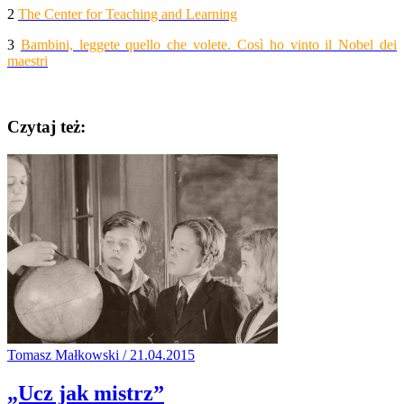
2
The Center for Teaching and Learning
3
Bambini, leggete quello che volete. Così ho vinto il Nobel dei
maestri
Czytaj też:
Tomasz Małkowski / 21.04.2015
„Ucz jak mistrz”